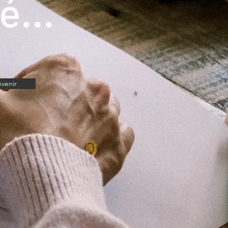
é...
venir